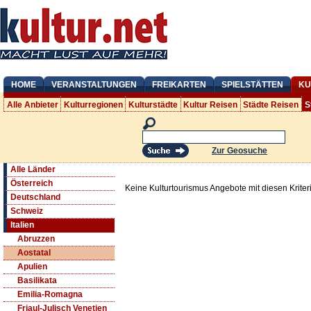
HOME
VERANSTALTUNGEN
FREIKARTEN
SPIELSTÄTTEN
KU
Alle Anbieter
Kulturregionen
Kulturstädte
Kultur Reisen
Städte Reisen
S
Zur Geosuche
Alle Länder
Österreich
Keine Kulturtourismus Angebote mit diesen Krite
Deutschland
Schweiz
Italien
Abruzzen
Aostatal
Apulien
Basilikata
Emilia-Romagna
Friaul-Julisch Venetien