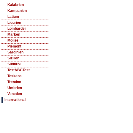
Kalabrien
Kampanien
Latium
Ligurien
Lombardei
Marken
Molise
Piemont
Sardinien
Sizilien
Südtirol
TestABCTest
Toskana
Trentino
Umbrien
Venetien
International