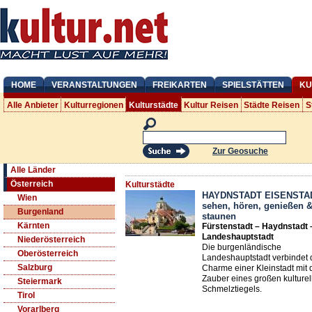
HOME
VERANSTALTUNGEN
FREIKARTEN
SPIELSTÄTTEN
KU
Alle Anbieter
Kulturregionen
Kulturstädte
Kultur Reisen
Städte Reisen
S
Zur Geosuche
Alle Länder
Österreich
Kulturstädte
HAYDNSTADT EISENSTA
Wien
sehen, hören, genießen 
Burgenland
staunen
Kärnten
Fürstenstadt – Haydnstadt 
Landeshauptstadt
Niederösterreich
Die burgenländische
Oberösterreich
Landeshauptstadt verbindet
Salzburg
Charme einer Kleinstadt mit
Zauber eines großen kulturel
Steiermark
Schmelztiegels.
Tirol
Vorarlberg