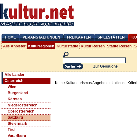
HOME
VERANSTALTUNGEN
FREIKARTEN
SPIELSTÄTTEN
KU
Alle Anbieter
Kulturregionen
Kulturstädte
Kultur Reisen
Städte Reisen
S
Zur Geosuche
Alle Länder
Österreich
Keine Kulturtourismus Angebote mit diesen Krite
Wien
Burgenland
Kärnten
Niederösterreich
Oberösterreich
Salzburg
Steiermark
Tirol
Vorarlberg