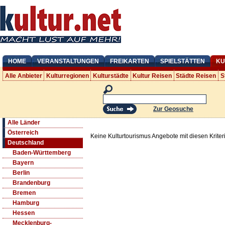
HOME
VERANSTALTUNGEN
FREIKARTEN
SPIELSTÄTTEN
KU
Alle Anbieter
Kulturregionen
Kulturstädte
Kultur Reisen
Städte Reisen
S
Zur Geosuche
Alle Länder
Österreich
Keine Kulturtourismus Angebote mit diesen Krite
Deutschland
Baden-Württemberg
Bayern
Berlin
Brandenburg
Bremen
Hamburg
Hessen
Mecklenburg-