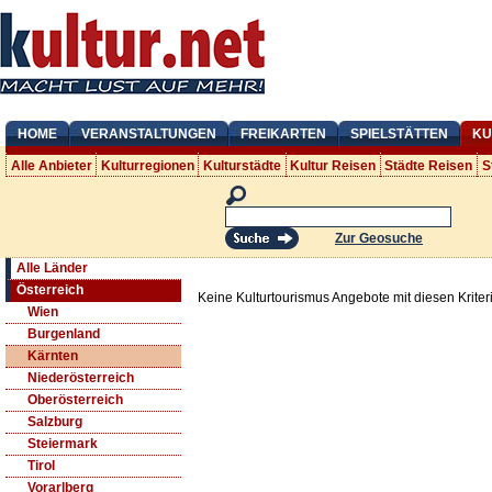
HOME
VERANSTALTUNGEN
FREIKARTEN
SPIELSTÄTTEN
KU
Alle Anbieter
Kulturregionen
Kulturstädte
Kultur Reisen
Städte Reisen
S
Zur Geosuche
Alle Länder
Österreich
Keine Kulturtourismus Angebote mit diesen Krite
Wien
Burgenland
Kärnten
Niederösterreich
Oberösterreich
Salzburg
Steiermark
Tirol
Vorarlberg