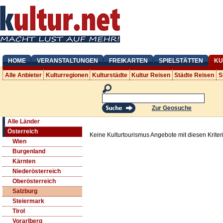
HOME
VERANSTALTUNGEN
FREIKARTEN
SPIELSTÄTTEN
KU
Alle Anbieter
Kulturregionen
Kulturstädte
Kultur Reisen
Städte Reisen
S
Zur Geosuche
Alle Länder
Österreich
Keine Kulturtourismus Angebote mit diesen Krite
Wien
Burgenland
Kärnten
Niederösterreich
Oberösterreich
Salzburg
Steiermark
Tirol
Vorarlberg