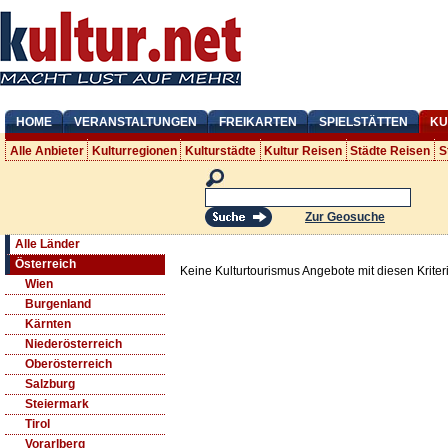
HOME
VERANSTALTUNGEN
FREIKARTEN
SPIELSTÄTTEN
KU
Alle Anbieter
Kulturregionen
Kulturstädte
Kultur Reisen
Städte Reisen
S
Zur Geosuche
Alle Länder
Österreich
Keine Kulturtourismus Angebote mit diesen Krite
Wien
Burgenland
Kärnten
Niederösterreich
Oberösterreich
Salzburg
Steiermark
Tirol
Vorarlberg