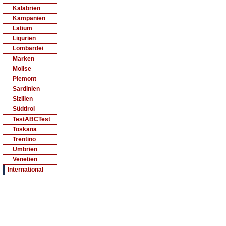
Kalabrien
Kampanien
Latium
Ligurien
Lombardei
Marken
Molise
Piemont
Sardinien
Sizilien
Südtirol
TestABCTest
Toskana
Trentino
Umbrien
Venetien
International