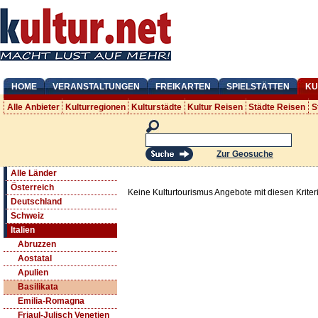
HOME
VERANSTALTUNGEN
FREIKARTEN
SPIELSTÄTTEN
KU
Alle Anbieter
Kulturregionen
Kulturstädte
Kultur Reisen
Städte Reisen
S
Zur Geosuche
Alle Länder
Österreich
Keine Kulturtourismus Angebote mit diesen Krite
Deutschland
Schweiz
Italien
Abruzzen
Aostatal
Apulien
Basilikata
Emilia-Romagna
Friaul-Julisch Venetien