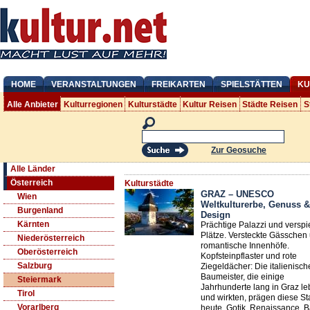
HOME
VERANSTALTUNGEN
FREIKARTEN
SPIELSTÄTTEN
KU
Alle Anbieter
Kulturregionen
Kulturstädte
Kultur Reisen
Städte Reisen
S
Zur Geosuche
Alle Länder
Österreich
Kulturstädte
GRAZ – UNESCO
Wien
Weltkulturerbe, Genuss &
Burgenland
Design
Kärnten
Prächtige Palazzi und verspi
Plätze. Versteckte Gässchen
Niederösterreich
romantische Innenhöfe.
Oberösterreich
Kopfsteinpflaster und rote
Salzburg
Ziegeldächer: Die italienisc
Baumeister, die einige
Steiermark
Jahrhunderte lang in Graz le
Tirol
und wirkten, prägen diese St
Vorarlberg
heute. Gotik, Renaissance, 