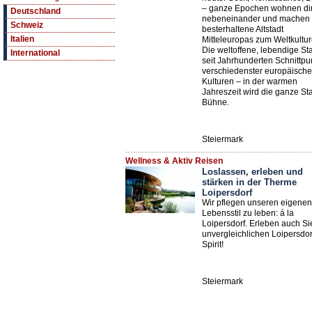
– ganze Epochen wohnen dir
Deutschland
nebeneinander und machen 
Schweiz
besterhaltene Altstadt
Italien
Mitteleuropas zum Weltkultur
Die weltoffene, lebendige Sta
International
seit Jahrhunderten Schnittpu
verschiedenster europäische
Kulturen – in der warmen
Jahreszeit wird die ganze Sta
Bühne.
Steiermark
Wellness & Aktiv Reisen
Loslassen, erleben und
stärken in der Therme
Loipersdorf
Wir pflegen unseren eigenen
Lebensstil zu leben: á la
Loipersdorf. Erleben auch Si
unvergleichlichen Loipersdor
Spirit!
Steiermark