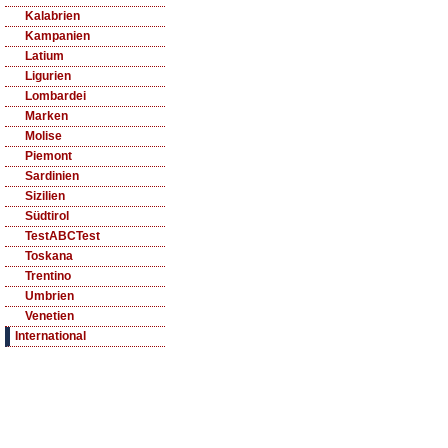
Kalabrien
Kampanien
Latium
Ligurien
Lombardei
Marken
Molise
Piemont
Sardinien
Sizilien
Südtirol
TestABCTest
Toskana
Trentino
Umbrien
Venetien
International