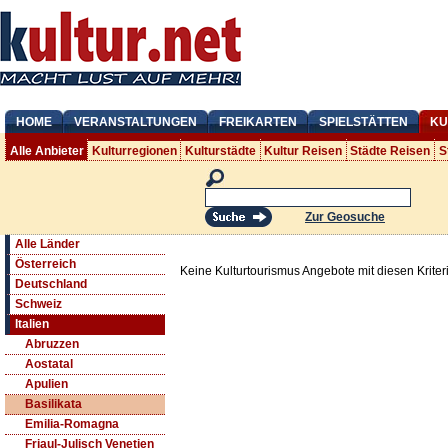
HOME
VERANSTALTUNGEN
FREIKARTEN
SPIELSTÄTTEN
KU
Alle Anbieter
Kulturregionen
Kulturstädte
Kultur Reisen
Städte Reisen
S
Zur Geosuche
Alle Länder
Österreich
Keine Kulturtourismus Angebote mit diesen Krite
Deutschland
Schweiz
Italien
Abruzzen
Aostatal
Apulien
Basilikata
Emilia-Romagna
Friaul-Julisch Venetien