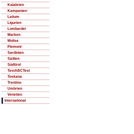
Kalabrien
Kampanien
Latium
Ligurien
Lombardei
Marken
Molise
Piemont
Sardinien
Sizilien
Südtirol
TestABCTest
Toskana
Trentino
Umbrien
Venetien
International