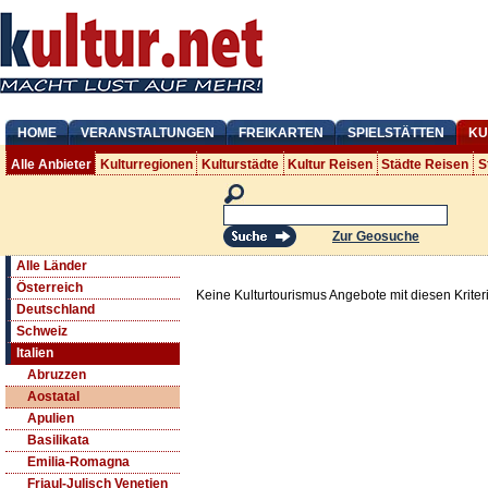
HOME
VERANSTALTUNGEN
FREIKARTEN
SPIELSTÄTTEN
KU
Alle Anbieter
Kulturregionen
Kulturstädte
Kultur Reisen
Städte Reisen
S
Zur Geosuche
Alle Länder
Österreich
Keine Kulturtourismus Angebote mit diesen Krite
Deutschland
Schweiz
Italien
Abruzzen
Aostatal
Apulien
Basilikata
Emilia-Romagna
Friaul-Julisch Venetien