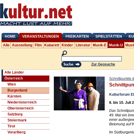
HOME
VERANSTALTUNGEN
FREIKARTEN
SPIELSTÄTTEN
KU
Alle
Ausstellung
Film
Kabarett
Kinder
Literatur
Musik-E
Musik-U
Musi
Zur Geosuche
Alle Länder
Österreich
Schnittpunkte d
Wien
Schnittpun
Burgenland
Kulturforum E
Kärnten
Niederösterreich
8. bis 10. Juli
Oberösterreich
Das Schnittpun
Salzburg
49. Mal ein br
einer außergew
Steiermark
Betonung auf fr
Tirol
Im Südburgenlan
Vorarlberg