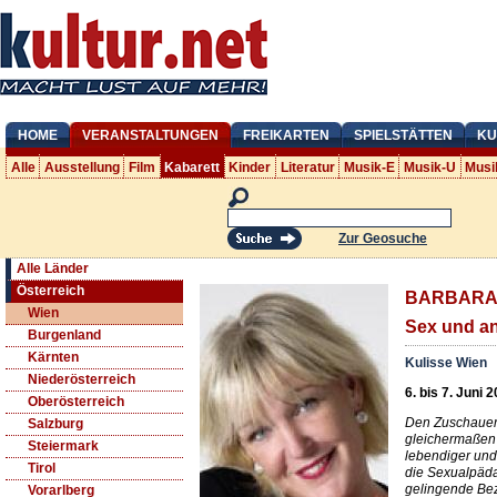
HOME
VERANSTALTUNGEN
FREIKARTEN
SPIELSTÄTTEN
KU
Alle
Ausstellung
Film
Kabarett
Kinder
Literatur
Musik-E
Musik-U
Musi
Zur Geosuche
Alle Länder
Österreich
BARBARA B
Wien
Sex und an
Burgenland
Kärnten
Kulisse Wien
Niederösterreich
6. bis 7. Juni 
Oberösterreich
Den Zuschauer 
Salzburg
gleichermaßen
Steiermark
lebendiger und
Tirol
die Sexualpäd
gelingende Bez
Vorarlberg