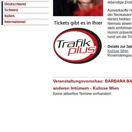
lebendige Eroti
Deutschland
Schweiz
Ausverkaufte H
der Neokabaret
Italien
dieses heiklen
International
Niemals abwerte
stets einfühlsa
Humor präsentie
rund um die Th
Details zur Spi
Kulisse Wien
Rosensteingas
Veranstaltungsvorschau: BARBARA BAL
anderen Irrtümern - Kulisse Wien
Keine aktuellen Termine vorhanden!