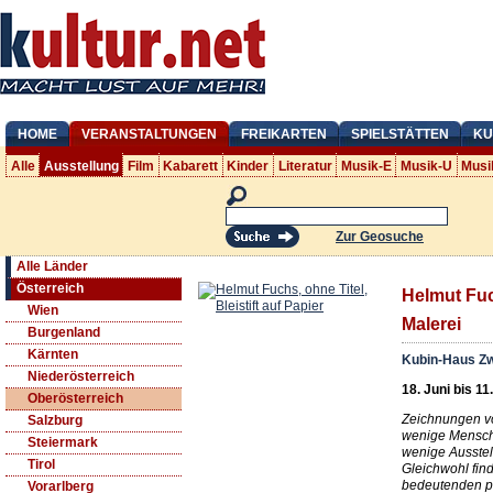
HOME
VERANSTALTUNGEN
FREIKARTEN
SPIELSTÄTTEN
KU
Alle
Ausstellung
Film
Kabarett
Kinder
Literatur
Musik-E
Musik-U
Musi
Zur Geosuche
Alle Länder
Österreich
Helmut Fu
Wien
Malerei
Burgenland
Kärnten
Kubin-Haus Zw
Niederösterreich
18. Juni bis 11
Oberösterreich
Zeichnungen v
Salzburg
wenige Mensch
Steiermark
wenige Ausstel
Tirol
Gleichwohl find
bedeutenden pr
Vorarlberg