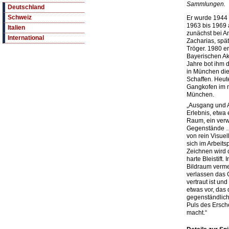
Sammlungen.
Deutschland
Schweiz
Er wurde 1944 
1963 bis 1969
Italien
zunächst bei 
International
Zacharias, spät
Tröger. 1980 er
Bayerischen A
Jahre bot ihm
in München di
Schaffen. Heute
Gangkofen im n
München.
„Ausgang und An
Erlebnis, etwa 
Raum, ein verwu
Gegenstände …
von rein Visue
sich im Arbeits
Zeichnen wird 
harte Bleistift
Bildraum verme
verlassen das 
vertraut ist und
etwas vor, das 
gegenständlich
Puls des Ersc
macht.“