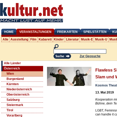
HOME
VERANSTALTUNGEN
FREIKARTEN
SPIELSTÄTTEN
KU
Alle
Ausstellung
Film
Kabarett
Kinder
Literatur
Musik-E
Musik-U
Musi
Zur Geosuche
Alle Länder
Österreich
Flawless S
Wien
Slam und 
Burgenland
Kärnten
Kosmos Theat
Niederösterreich
13. Mai 2019
Oberösterreich
Kooperation mi
Salzburg
Bühne, dein Tex
Steiermark
Tirol
LGBT, Feminism
can handle it c
Vorarlberg