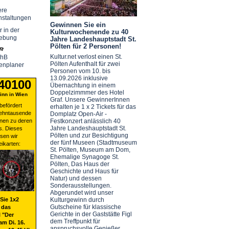
ere
nstaltungen
Gewinnen Sie ein
r in der
Kulturwochenende zu 40
ebung
Jahre Landeshauptstadt St.
Pölten für 2 Personen!
Kultur.net verlost einen St.
chB
Pölten Aufenthalt für zwei
enplaner
Personen vom 10. bis
13.09.2026 inklusive
 40100
Übernachtung in einem
Doppelzimmmer des Hotel
nn in Wien
Graf. Unsere GewinnerInnen
befördert
erhalten je 1 x 2 Tickets für das
zehntausende
Domplatz Open-Air -
nen zu deren
Festkonzert anlässlich 40
Jahre Landeshauptstadt St.
s. Dieses
Pölten und zur Besichtigung
sen wir
der fünf Museen (Stadtmuseum
eikarten:
St. Pölten, Museum am Dom,
Ehemalige Synagoge St.
Pölten, Das Haus der
Geschichte und Haus für
Natur) und dessen
Sonderausstellungen.
Abgerundet wird unser
Sie 1x2
Kulturgewinn durch
Gutscheine für klassische
 das
Gerichte in der Gaststätte Figl
 "Der
dem Treffpunkt für
am Di. 16.
anspruchsvolle Genießer.