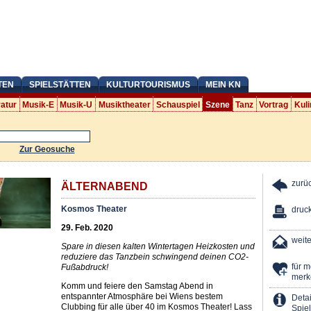
TEN
SPIELSTÄTTEN
KULTURTOURISMUS
MEIN KN
ratur
Musik-E
Musik-U
Musiktheater
Schauspiel
Szene
Tanz
Vortrag
Kuli
Zur Geosuche
zurü
ÄLTERNABEND
Kosmos Theater
druc
29. Feb. 2020
weit
Spare in diesen kalten Wintertagen Heizkosten und
reduziere das Tanzbein schwingend deinen CO2-
für 
Fußabdruck!
merk
Komm und feiere den Samstag Abend in
entspannter Atmosphäre bei Wiens bestem
Detai
Clubbing für alle über 40 im Kosmos Theater! Lass
Spiel