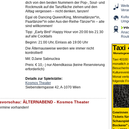
dich von den besten Nummern der Pop-, Soul- und
Weit
Rockmusik auf die Tanzfläche ziehen und den
Vera
Alltag vergessen – nicht denken, tanzen!
Kultu
Egal ob Dancing Queen/King, Minimaltänzer*in,
Umg
Paartänzer*in oder Aus-der-Reihe-Tänzer*in – alle
sind willkommen!
Tipp: „Early Bird“-Happy Hour von 20:00 bis 21:30
Ana
auf alle Cocktails
Rout
Beginn: 21:00 Uhr, Einlass ab 19:00 Uhr
Taxi
Die Älternausweise werden wie immer nicht
kontrolliert!
Monatsgewi
Mit: DJane Sabnuclea
Taxi 40100 
monatlich 
Preis: € 10,- | nur Abendkassa (keine Reservierung
BesucherIn
erforderlich)
Kulturevent
Monat verlo
Details zur Spielstätte:
folgende Fr
Kosmos Theater
Siebensterngasse 42, A-1070 Wien
gsvorschau: ÄLTERNABEND - Kosmos Theater
Termine vorhanden!
Gewinnen 
Tickets für
Schauspiel
Bockerer" 