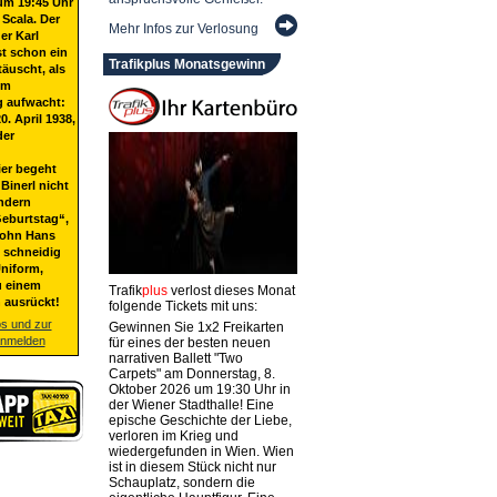
um 19:45 Uhr
 Scala. Der
Mehr Infos zur Verlosung
er Karl
st schon ein
Trafikplus Monatsgewinn
täuscht, als
em
g aufwacht:
20. April 1938,
der
ier begeht
Binerl nicht
ndern
eburtstag“,
Sohn Hans
t schneidig
niform,
u einem
Trafik
plus
verlost dieses Monat
 ausrückt!
folgende Tickets mit uns:
os und zur
Gewinnen Sie 1x2 Freikarten
anmelden
für eines der besten neuen
narrativen Ballett "Two
Carpets" am Donnerstag, 8.
Oktober 2026 um 19:30 Uhr in
der Wiener Stadthalle! Eine
epische Geschichte der Liebe,
verloren im Krieg und
wiedergefunden in Wien. Wien
ist in diesem Stück nicht nur
Schauplatz, sondern die