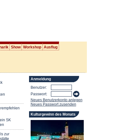
narik
Show
Workshop
Ausflug
Anmeldung
ck
Benutzer:
Passwort:
ken
Neues Benutzerkonto anlegen
Neues Passwort zusenden
erempfehlen
Kulturgewinn des Monats
mein SK
en
ls zur
stätte