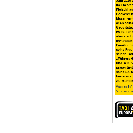
Juni 2026 
im Theater
Fleischhau
Bockerer i
bisserl ent
er an sein
Geburtsta
Es ist der 
aber statt 
erwarteten
Familienfe
seine Frau 
seinen, so
„Führers G
und sein 
präsentier
seine SA-U
bevor er z
Aufmarsch
Weitere Inf
Verlosung 