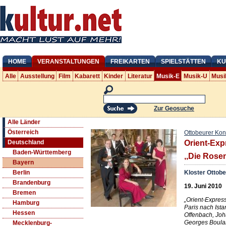
HOME
VERANSTALTUNGEN
FREIKARTEN
SPIELSTÄTTEN
KU
Alle
Ausstellung
Film
Kabarett
Kinder
Literatur
Musik-E
Musik-U
Musi
Zur Geosuche
Alle Länder
Österreich
Ottobeurer Kon
Deutschland
Orient-Exp
Baden-Württemberg
‚‚Die Rosen
Bayern
Kloster Ottob
Berlin
Brandenburg
19. Juni 2010
Bremen
„Orient-Expres
Hamburg
Paris nach Ist
Hessen
Offenbach, Jo
Georges Boulan
Mecklenburg-