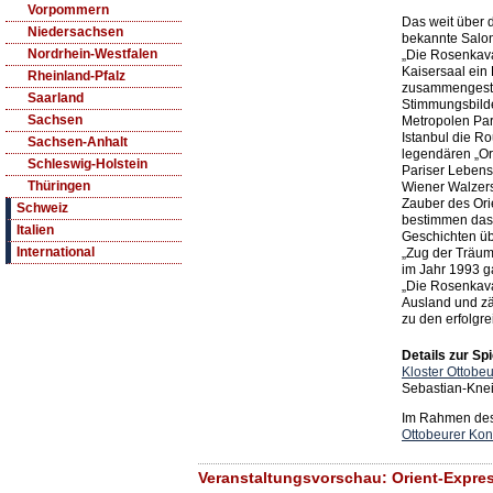
Vorpommern
Das weit über
Niedersachsen
bekannte Salo
Nordrhein-Westfalen
„Die Rosenkaval
Kaisersaal ei
Rheinland-Pfalz
zusammengestel
Saarland
Stimmungsbild
Sachsen
Metropolen Par
Istanbul die R
Sachsen-Anhalt
legendären „Or
Schleswig-Holstein
Pariser Lebens
Thüringen
Wiener Walzers
Zauber des Ori
Schweiz
bestimmen das 
Italien
Geschichten ü
International
„Zug der Träume
im Jahr 1993 
„Die Rosenkava
Ausland und z
zu den erfolgre
Details zur Spi
Kloster Ottobe
Sebastian-Knei
Im Rahmen des 
Ottobeurer Kon
Veranstaltungsvorschau: Orient-Expres