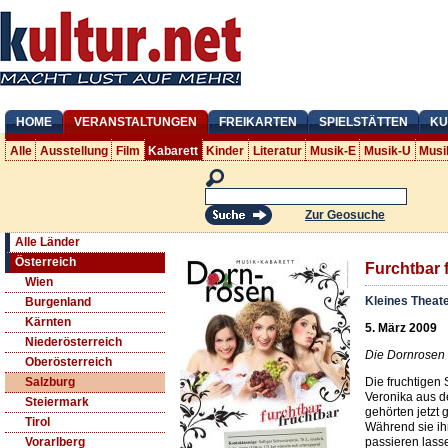
HOME
VERANSTALTUNGEN
FREIKARTEN
SPIELSTÄTTEN
KU
Alle
Ausstellung
Film
Kabarett
Kinder
Literatur
Musik-E
Musik-U
Musi
Zur Geosuche
Alle Länder
Österreich
Furchtbar 
Wien
Kleines Theat
Burgenland
Kärnten
5. März 2009
Niederösterreich
Die Dornrosen i
Oberösterreich
Die fruchtigen
Salzburg
Veronika aus de
Steiermark
gehörten jetzt 
Tirol
Während sie i
passieren lasse
Vorarlberg