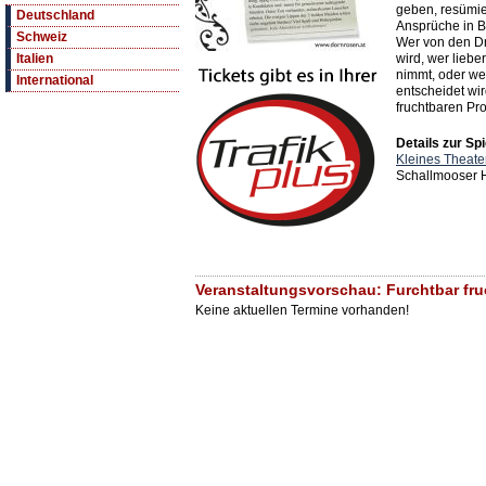
geben, resümie
Deutschland
Ansprüche in B
Schweiz
Wer von den Dr
wird, wer liebe
Italien
nimmt, oder we
International
entscheidet wi
fruchtbaren Pr
Details zur Spi
Kleines Theate
Schallmooser H
Veranstaltungsvorschau: Furchtbar fruc
Keine aktuellen Termine vorhanden!