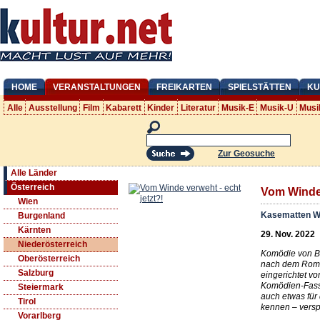
HOME
VERANSTALTUNGEN
FREIKARTEN
SPIELSTÄTTEN
KU
Alle
Ausstellung
Film
Kabarett
Kinder
Literatur
Musik-E
Musik-U
Musi
Zur Geosuche
Alle Länder
Österreich
Vom Winde 
Wien
Kasematten W
Burgenland
Kärnten
29. Nov. 2022
Niederösterreich
Komödie von Ber
Oberösterreich
nach dem Roma
Salzburg
eingerichtet v
Komödien-Fassu
Steiermark
auch etwas für 
Tirol
kennen – vers
Vorarlberg