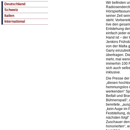
Wir befinden u
Deutschland
Radiosenderche
Schweiz
Hörspielfassun
seiner Zeit sei
Italien
steht. Vorberei
International
live den gesam
Entstehung der
einfach jeder e
Hand ist – der
Jenkins Frühst
von der Mafia 
Garry einzutrei
übertragen. Di
mehr, mal wenig
immerhin 100 
sich auch selbs
inklusive.
Die Presse der
„diesen hochto
hemmungslos in
werkenden“ Spa
Beifall und Br
Bühnenspaß“, d
bereitete, „au
„kein Auge im 
Feststellung, 
nächsten folgt
Zuschauer den
honorierten“, 