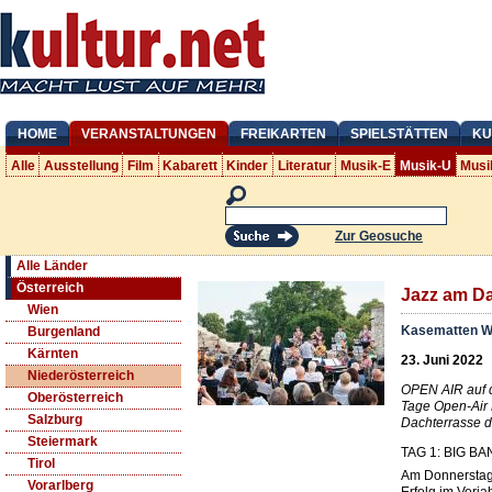
HOME
VERANSTALTUNGEN
FREIKARTEN
SPIELSTÄTTEN
KU
Alle
Ausstellung
Film
Kabarett
Kinder
Literatur
Musik-E
Musik-U
Musi
Zur Geosuche
Alle Länder
Österreich
Jazz am Da
Wien
Kasematten W
Burgenland
Kärnten
23. Juni 2022
Niederösterreich
OPEN AIR auf d
Oberösterreich
Tage Open-Air 
Salzburg
Dachterrasse d
Steiermark
TAG 1: BIG B
Tirol
Am Donnerstag 
Vorarlberg