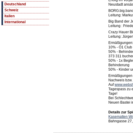
Erfolg im Vorja
Deutschland
Neustadt ansä
Schweiz
BORG.big.ban
Leitung: Marku
Italien
Big Band der J
International
Leitung : Fried
Crazy Hauer B
Leitung: Jürge
Ermäßigungen
10% - Ö1 Club
50% - Behinder
373 311 buche
50% - 1x Begle
Behinderung
50% - Kinder u
Ermäßigungen n
Nachweis bzw. 
Auf
www.websh
Tagespass zu e
Tage!
Bei Schlechtwet
Neuen Bastei i
Details zur Spi
Kasematten Wi
Bahngasse 27,