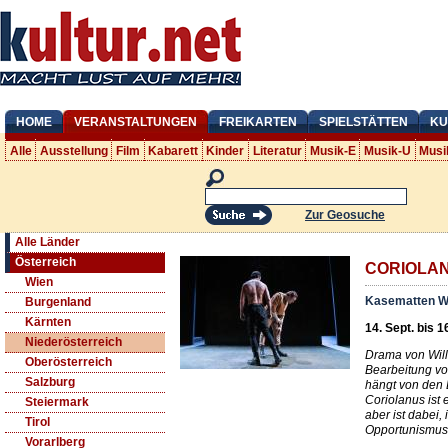
HOME
VERANSTALTUNGEN
FREIKARTEN
SPIELSTÄTTEN
KU
Alle
Ausstellung
Film
Kabarett
Kinder
Literatur
Musik-E
Musik-U
Musi
Zur Geosuche
Alle Länder
Österreich
CORIOLA
Wien
Kasematten W
Burgenland
Kärnten
14. Sept. bis 1
Niederösterreich
Drama von Will
Oberösterreich
Bearbeitung vo
Salzburg
hängt von den 
Coriolanus ist
Steiermark
aber ist dabei,
Tirol
Opportunismus
Vorarlberg