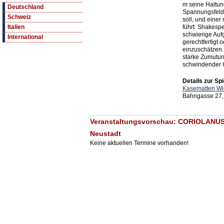
m seine Haltun
Deutschland
Spannungsfeld 
Schweiz
soll, und einer
führt. Shakesp
Italien
schwierige Aufg
International
gerechtfertigt 
einzuschätzen.
starke Zumutung
schwindender 
Details zur Spi
Kasematten Wi
Bahngasse 27,
Veranstaltungsvorschau: CORIOLANUS
Neustadt
Keine aktuellen Termine vorhanden!