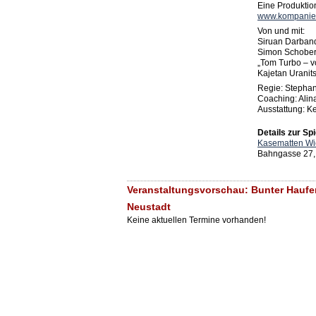
Eine Produkti
www.kompaniefr
Von und mit:
Siruan Darban
Simon Schober 
„Tom Turbo – v
Kajetan Uranit
Regie: Stephan
Coaching: Alin
Ausstattung: K
Details zur Spi
Kasematten Wi
Bahngasse 27,
Veranstaltungsvorschau: Bunter Haufe
Neustadt
Keine aktuellen Termine vorhanden!