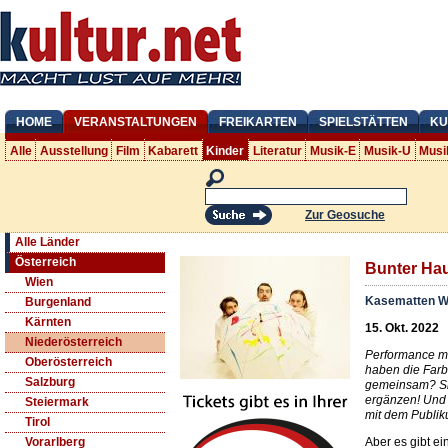
HOME
VERANSTALTUNGEN
FREIKARTEN
SPIELSTÄTTEN
KU
Alle
Ausstellung
Film
Kabarett
Kinder
Literatur
Musik-E
Musik-U
Musi
Zur Geosuche
Alle Länder
Österreich
Bunter Ha
Wien
Kasematten W
Burgenland
Kärnten
15. Okt. 2022
Niederösterreich
Performance mit
Oberösterreich
haben die Farb
Salzburg
gemeinsam? Si
ergänzen! Und 
Steiermark
mit dem Publi
Tirol
Aber es gibt ei
Vorarlberg