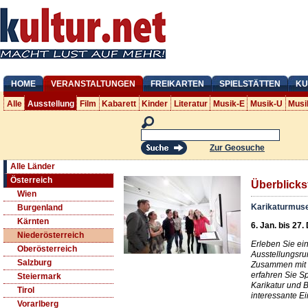
HOME
VERANSTALTUNGEN
FREIKARTEN
SPIELSTÄTTEN
KU
Alle
Ausstellung
Film
Kabarett
Kinder
Literatur
Musik-E
Musik-U
Musi
Zur Geosuche
Alle Länder
Österreich
Überblick
Wien
Karikaturmu
Burgenland
Kärnten
6. Jan. bis 27.
Niederösterreich
Erleben Sie ei
Oberösterreich
Ausstellungsr
Salzburg
Zusammen mit 
erfahren Sie S
Steiermark
Karikatur und 
Tirol
interessante Ei
Vorarlberg