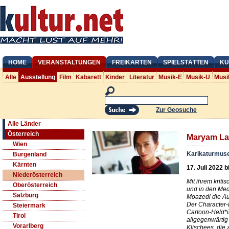
HOME
VERANSTALTUNGEN
FREIKARTEN
SPIELSTÄTTEN
KU
Alle
Ausstellung
Film
Kabarett
Kinder
Literatur
Musik-E
Musik-U
Musi
Zur Geosuche
Alle Länder
Österreich
Maryam La
Wien
Karikaturmu
Burgenland
Kärnten
17. Juli 2022 b
Niederösterreich
Mit ihrem kriti
Oberösterreich
und in den Med
Salzburg
Moazedi die Au
Der Character-
Steiermark
Cartoon-Held*i
Tirol
allgegenwärtig
Vorarlberg
Klischees, die 