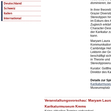
dominieren, bee
Deutschland
Schweiz
In ihrer theore
Grazer Diversit
Italien
Stereotypen hi
International
im Exkurs des 
Zugleich erklä
Character-Desig
der Karikatur 
kann.
Maryam Laura M
Kommunikation 
Cambridge Hels
Lektorin der Gr
beschäftigt sic
in Theorie und
Stereotypisieru
Kurator: Gottfr
Direktor des 
Details zur Spi
Karikaturmuse
Museumsplatz 
Veranstaltungsvorschau: Maryam Laura
Karikaturmuseum Krems