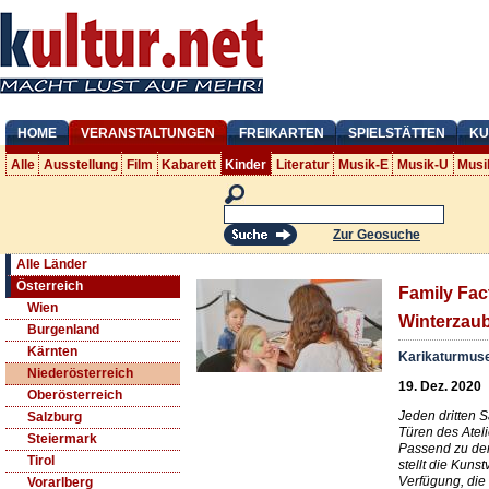
HOME
VERANSTALTUNGEN
FREIKARTEN
SPIELSTÄTTEN
KU
Alle
Ausstellung
Film
Kabarett
Kinder
Literatur
Musik-E
Musik-U
Musi
Zur Geosuche
Alle Länder
Österreich
Family Fac
Wien
Winterzaub
Burgenland
Kärnten
Karikaturmu
Niederösterreich
19. Dez. 2020
Oberösterreich
Jeden dritten 
Salzburg
Türen des Atelie
Steiermark
Passend zu de
Tirol
stellt die Kunst
Verfügung, die 
Vorarlberg