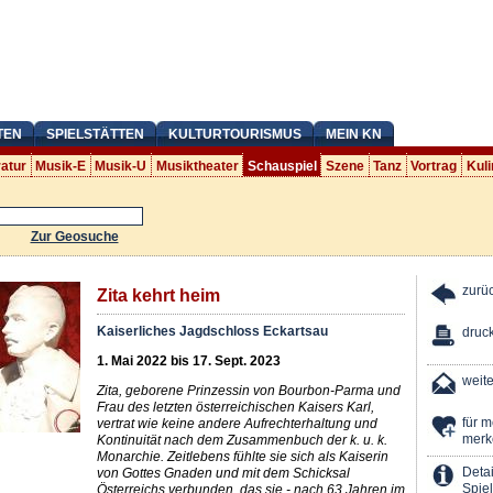
TEN
SPIELSTÄTTEN
KULTURTOURISMUS
MEIN KN
ratur
Musik-E
Musik-U
Musiktheater
Schauspiel
Szene
Tanz
Vortrag
Kuli
Zur Geosuche
zurü
Zita kehrt heim
Kaiserliches Jagdschloss Eckartsau
druc
1. Mai 2022 bis 17. Sept. 2023
weit
Zita, geborene Prinzessin von Bourbon-Parma und
Frau des letzten österreichischen Kaisers Karl,
für 
vertrat wie keine andere Aufrechterhaltung und
merk
Kontinuität nach dem Zusammenbuch der k. u. k.
Monarchie. Zeitlebens fühlte sie sich als Kaiserin
Detai
von Gottes Gnaden und mit dem Schicksal
Spiel
Österreichs verbunden, das sie - nach 63 Jahren im