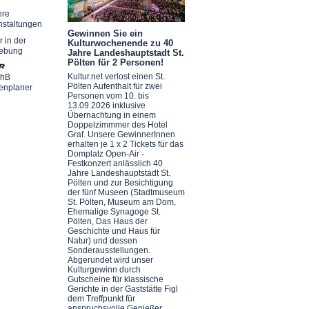
ere
nstaltungen
Gewinnen Sie ein
r in der
Kulturwochenende zu 40
ebung
Jahre Landeshauptstadt St.
Pölten für 2 Personen!
Kultur.net verlost einen St.
chB
Pölten Aufenthalt für zwei
enplaner
Personen vom 10. bis
13.09.2026 inklusive
Übernachtung in einem
Doppelzimmmer des Hotel
Graf. Unsere GewinnerInnen
erhalten je 1 x 2 Tickets für das
Domplatz Open-Air -
Festkonzert anlässlich 40
Jahre Landeshauptstadt St.
Pölten und zur Besichtigung
der fünf Museen (Stadtmuseum
St. Pölten, Museum am Dom,
Ehemalige Synagoge St.
Pölten, Das Haus der
Geschichte und Haus für
Natur) und dessen
Sonderausstellungen.
Abgerundet wird unser
Kulturgewinn durch
Gutscheine für klassische
Gerichte in der Gaststätte Figl
dem Treffpunkt für
anspruchsvolle Genießer.