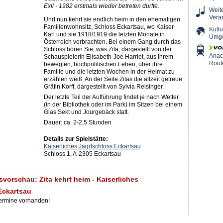
Exil - 1982 erstmals wieder betreten durfte.
Weit
Vera
Und nun kehrt sie endlich heim in den ehemaligen
Familienwohnsitz, Schloss Eckartsau, wo Kaiser
Kultu
Karl und sie 1918/1919 die letzten Monate in
Umg
Österreich verbrachten. Bei einem Gang durch das
Schloss hören Sie, was Zita, dargestellt von der
Ana
Schauspielerin Elisabeth-Joe Harriet, aus ihrem
Rout
bewegten, hochpolitischen Leben, über ihre
Familie und die letzten Wochen in der Heimat zu
erzählen weiß. An der Seite Zitas die allzeit getreue
Gräfin Korff, dargestellt von Sylvia Reisinger.
Der letzte Teil der Aufführung findet je nach Wetter
(in der Bibliothek oder im Park) im Sitzen bei einem
Glas Sekt und Jourgebäck statt.
Dauer: ca. 2-2,5 Stunden
Details zur Spielstätte:
Kaiserliches Jagdschloss Eckartsau
Schloss 1, A-2305 Eckartsau
vorschau: Zita kehrt heim - Kaiserliches
Eckartsau
Termine vorhanden!