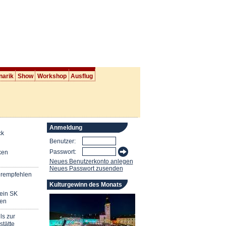
narik
Show
Workshop
Ausflug
Anmeldung
ck
Benutzer:
Passwort:
ken
Neues Benutzerkonto anlegen
Neues Passwort zusenden
erempfehlen
Kulturgewinn des Monats
mein SK
en
ls zur
stätte