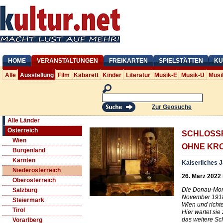
HOME
VERANSTALTUNGEN
FREIKARTEN
SPIELSTÄTTEN
KU
Alle
Ausstellung
Film
Kabarett
Kinder
Literatur
Musik-E
Musik-U
Musi
Zur Geosuche
Alle Länder
Österreich
SCHLOSS
Wien
OHNE KR
Burgenland
Kärnten
Kaiserliches 
Niederösterreich
26. März 2022 
Oberösterreich
Die Donau-Mona
Salzburg
November 1918 
Steiermark
Wien und richte
Tirol
Hier wartet si
das weitere Sc
Vorarlberg