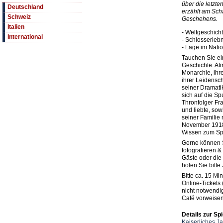
über die letzt
Deutschland
erzählt am Sch
Schweiz
Geschehens.
Italien
- Weltgeschich
International
- Schlosserlebn
- Lage im Nati
Tauchen Sie ein
Geschichte. At
Monarchie, ihre
ihrer Leidensch
seiner Dramati
sich auf die S
Thronfolger Fr
und liebte, sow
seiner Familie
November 1918 
Wissen zum Sp
Gerne können 
fotografieren &
Gäste oder die 
holen Sie bitte
Bitte ca. 15 M
Online-Tickets
nicht notwendig
Café vorweise
Details zur Spi
Kaiserliches J