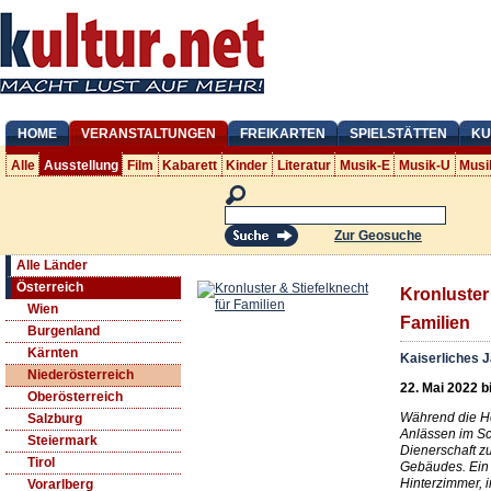
HOME
VERANSTALTUNGEN
FREIKARTEN
SPIELSTÄTTEN
KU
Alle
Ausstellung
Film
Kabarett
Kinder
Literatur
Musik-E
Musik-U
Musi
Zur Geosuche
Alle Länder
Österreich
Kronluster 
Wien
Familien
Burgenland
Kärnten
Kaiserliches 
Niederösterreich
22. Mai 2022 b
Oberösterreich
Während die He
Salzburg
Anlässen im Sc
Steiermark
Dienerschaft z
Tirol
Gebäudes. Ein B
Hinterzimmer, 
Vorarlberg