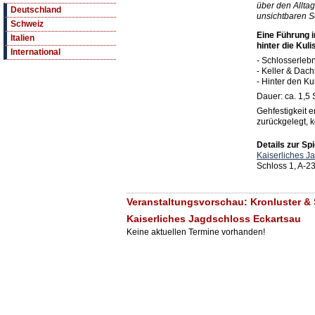
über den Allta
Deutschland
unsichtbaren 
Schweiz
Eine Führung 
Italien
hinter die Kul
International
- Schlosserlebn
- Keller & Dac
- Hinter den Ku
Dauer: ca. 1,5
Gehfestigkeit e
zurückgelegt, k
Details zur Spi
Kaiserliches J
Schloss 1, A-2
Veranstaltungsvorschau: Kronluster & S
Kaiserliches Jagdschloss Eckartsau
Keine aktuellen Termine vorhanden!