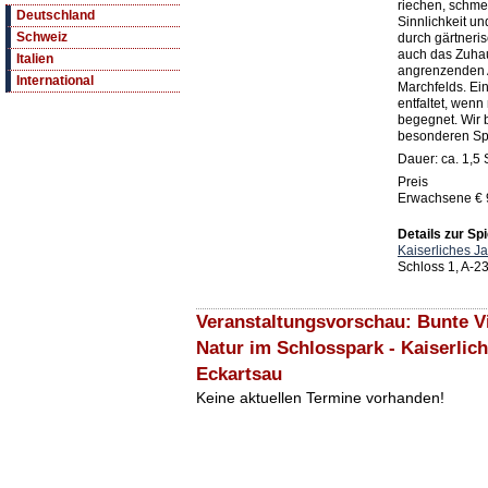
riechen, schmec
Deutschland
Sinnlichkeit un
Schweiz
durch gärtneri
auch das Zuha
Italien
angrenzenden 
International
Marchfelds. Ein
entfaltet, wen
begegnet. Wir b
besonderen Sp
Dauer: ca. 1,5
Preis
Erwachsene € 9
Details zur Spi
Kaiserliches J
Schloss 1, A-2
Veranstaltungsvorschau: Bunte Vi
Natur im Schlosspark - Kaiserlic
Eckartsau
Keine aktuellen Termine vorhanden!