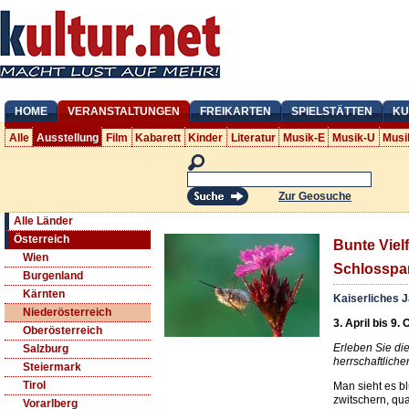
HOME
VERANSTALTUNGEN
FREIKARTEN
SPIELSTÄTTEN
KU
Alle
Ausstellung
Film
Kabarett
Kinder
Literatur
Musik-E
Musik-U
Musi
Zur Geosuche
Alle Länder
Österreich
Bunte Vielf
Wien
Schlosspa
Burgenland
Kärnten
Kaiserliches 
Niederösterreich
3. April bis 9.
Oberösterreich
Erleben Sie die
Salzburg
herrschaftlich
Steiermark
Tirol
Man sieht es bl
zwitschern, qu
Vorarlberg