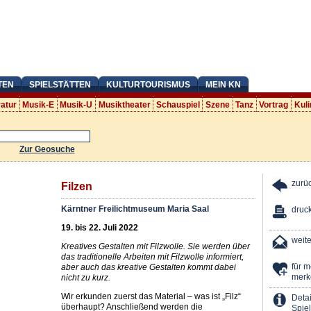
TEN
SPIELSTÄTTEN
KULTURTOURISMUS
MEIN KN
ratur
Musik-E
Musik-U
Musiktheater
Schauspiel
Szene
Tanz
Vortrag
Kuli
Zur Geosuche
zurü
Filzen
Kärntner Freilichtmuseum Maria Saal
druc
19. bis 22. Juli 2022
weit
Kreatives Gestalten mit Filzwolle. Sie werden über
das traditionelle Arbeiten mit Filzwolle informiert,
für 
aber auch das kreative Gestalten kommt dabei
merk
nicht zu kurz.
Wir erkunden zuerst das Material – was ist „Filz“
Detai
überhaupt? Anschließend werden die
Spiel