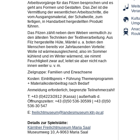
Arbeitsvorgänge für das Filzen besprochen und es
Weit
geht ans Formen und Gestalten. Das Ziel ist die
Vera
Vermittlung der wesentlichen Arbeitsschritte, die
vom Ausgangsmaterial, der Schafwolle, zum
Kultu
fertigen, in Handarbeit hergestellten Produkt
Umg
führen.
Ana
Das Filzen zählt neben dem Weben vermutlich zu
Rout
den ältesten Techniken der Textilverarbeitung. Aus
Filz hergestellte Hüte, Mäntel u. a. boten den
Menschen bereits vor Jahrtausenden Vorteile:
Wolle ist wärmeausgleichend, also im Sommer
kühlend und im Winter wärmend, sie nimmt
Feuchtigkeit zwar auf, leitet sie aber nicht nach
innen weiter u. v. m.
Zielgruppe: Familien und Erwachsene
Kosten: Eintrittspreis + Führung Themenprogramm
+ Materialkostenbeitrag nach Bedarf
Anmeldung erforderlich, begrenzte Teilnehmerzahl!
T: +43 (0)4223/2812 (Kassa) | außerhalb d.
Öffnungszeiten: +43 (0)50 536-30599 | +43 (0)50
536-30 547
E:
freilichtmuseum@landesmuseum.ktn.gv.at
Details zur Spielstätte:
Kärntner Freilichtmuseum Maria Saal
Museumweg 10, A-9063 Maria Saal