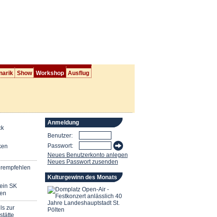
narik
Show
Workshop
Ausflug
Anmeldung
ck
Benutzer:
Passwort:
ken
Neues Benutzerkonto anlegen
Neues Passwort zusenden
erempfehlen
Kulturgewinn des Monats
mein SK
en
ls zur
stätte