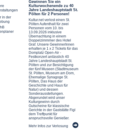
Gewinnen Sie ein
Kulturwochenende zu 40
ere
Jahre Landeshauptstadt St.
nstaltungen
Pölten für 2 Personen!
r in der
Kultur.net verlost einen St.
ebung
Pölten Aufenthalt für zwei
chB
Personen vom 10. bis
enplaner
13.09.2026 inklusive
Übernachtung in einem
Doppelzimmmer des Hotel
Graf. Unsere GewinnerInnen
erhalten je 1 x 2 Tickets für das
Domplatz Open-Air -
Festkonzert anlässlich 40
Jahre Landeshauptstadt St.
Pölten und zur Besichtigung
der fünf Museen (Stadtmuseum
St. Pölten, Museum am Dom,
Ehemalige Synagoge St.
Pölten, Das Haus der
Geschichte und Haus für
Natur) und dessen
Sonderausstellungen.
Abgerundet wird unser
Kulturgewinn durch
Gutscheine für klassische
Gerichte in der Gaststätte Figl
dem Treffpunkt für
anspruchsvolle Genießer.
Mehr Infos zur Verlosung