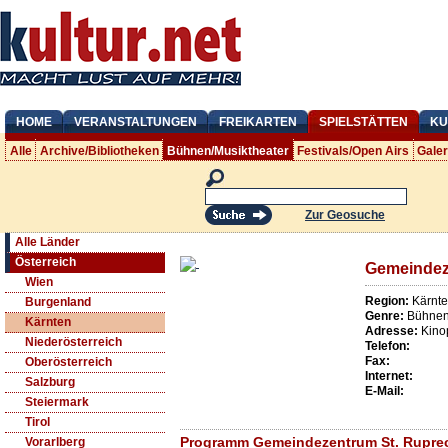
HOME
VERANSTALTUNGEN
FREIKARTEN
SPIELSTÄTTEN
KU
Alle
Archive/Bibliotheken
Bühnen/Musiktheater
Festivals/Open Airs
Gale
Zur Geosuche
Alle Länder
Österreich
Gemeindez
Wien
Region:
Kärnt
Burgenland
Genre:
Bühnen/
Kärnten
Adresse:
Kino
Niederösterreich
Telefon:
Fax:
Oberösterreich
Internet:
Salzburg
E-Mail:
Steiermark
Tirol
Programm Gemeindezentrum St. Ruprec
Vorarlberg