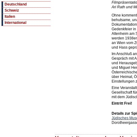
Filmpräsentati
Deutschland
Ari Rath und M
Schweiz
Ohne kommentie
Italien
behutsame, una
International
Dokumentation 
Gedenkfeier in
Altenheim am St
werden 1938er
an Wien vom Zw
und Hass geprä
Im Anschluß an 
Gespräch mit A
und Herausgebe
und Miguel Her
Österreichische
über Heimat, Ös
Einstellungen 
Eine Veranstal
Gesellschaft f
mit dem Jüdis
Eintritt Frei!
Details zur Spi
Jüdisches Mus
Dorotheergasse