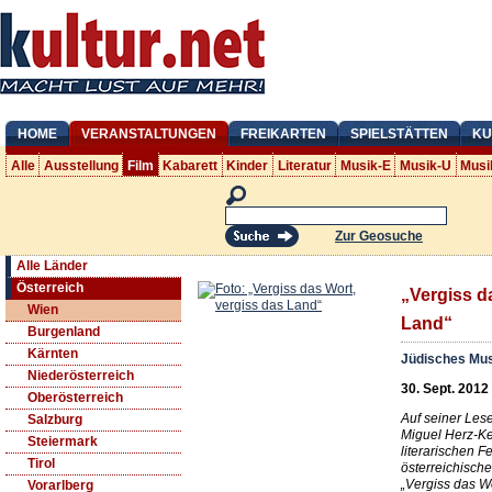
HOME
VERANSTALTUNGEN
FREIKARTEN
SPIELSTÄTTEN
KU
Alle
Ausstellung
Film
Kabarett
Kinder
Literatur
Musik-E
Musik-U
Musi
Zur Geosuche
Alle Länder
Österreich
„Vergiss d
Wien
Land“
Burgenland
Kärnten
Jüdisches Mus
Niederösterreich
30. Sept. 2012
Oberösterreich
Auf seiner Lese
Salzburg
Miguel Herz-Ke
Steiermark
literarischen F
Tirol
österreichische
„Vergiss das Wo
Vorarlberg