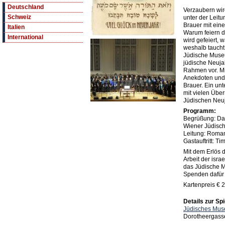
Deutschland
Verzaubern wir
Schweiz
unter der Leit
Brauer mit eine
Italien
Warum feiern d
International
wird gefeiert,
weshalb taucht
Jüdische Muse
jüdische Neuja
Rahmen vor. Mi
Anekdoten und 
Brauer. Ein un
mit vielen Übe
Jüdischen Neuj
Programm:
Begrüßung: Da
Wiener Jüdisc
Leitung: Roma
Gastauftritt: T
Mit dem Erlös 
Arbeit der isra
das Jüdische 
Spenden dafür
Kartenpreis € 2
Details zur Spi
Jüdisches Mus
Dorotheergasse