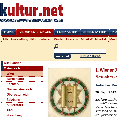
HOME
VERANSTALTUNGEN
FREIKARTEN
SPIELSTÄTTEN
KU
Alle
Ausstellung
Film
Kabarett
Kinder
Literatur
Musik-E
Musik-U
Musi
Zur Geosuche
Alle Länder
Österreich
1. Wiener 
Wien
Neujahrsk
Burgenland
Kärnten
Jüdisches Mus
Niederösterreich
20. Sept. 2012
Oberösterreich
Ein Neujahrsko
Salzburg
zu früh? Keine
Steiermark
Neue Jahr heue
Tirol
Jüdische Muse
Neujahrskonzer
Vorarlberg