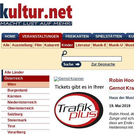
HOME
VERANSTALTUNGEN
FREIKARTEN
SPIELSTÄTTEN
KU
Alle
Ausstellung
Film
Kabarett
Kinder
Literatur
Musik-E
Musik-U
Musi
Zur Geosuche
Alle Länder
Österreich
Robin Hood
Wien
Gernot Kr
Burgenland
Kärnten
Haus der Mus
Niederösterreich
19. Mai 2019
Oberösterreich
Robin Hood, der 
Salzburg
Zunge und scha
Steiermark
dass am Ende d
Tirol
Heldenmut mit 
Vorarlberg