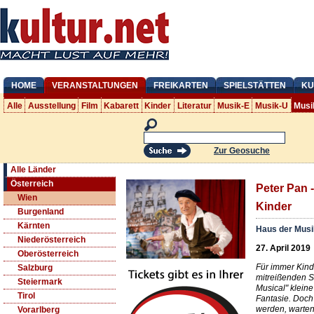
HOME
VERANSTALTUNGEN
FREIKARTEN
SPIELSTÄTTEN
KU
Alle
Ausstellung
Film
Kabarett
Kinder
Literatur
Musik-E
Musik-U
Musi
Zur Geosuche
Alle Länder
Österreich
Peter Pan -
Wien
Kinder
Burgenland
Kärnten
Haus der Mus
Niederösterreich
27. April 2019
Oberösterreich
Für immer Kind
Salzburg
mitreißenden S
Steiermark
Musical" kleine
Tirol
Fantasie. Doch
werden, warte
Vorarlberg