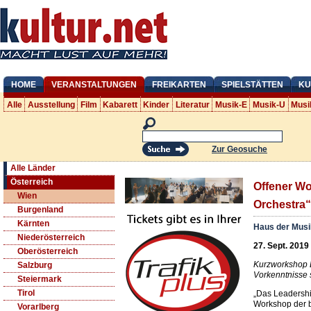
HOME
VERANSTALTUNGEN
FREIKARTEN
SPIELSTÄTTEN
KU
Alle
Ausstellung
Film
Kabarett
Kinder
Literatur
Musik-E
Musik-U
Musi
Zur Geosuche
Alle Länder
Österreich
Offener W
Wien
Orchestra“
Burgenland
Kärnten
Haus der Mus
Niederösterreich
27. Sept. 2019
Oberösterreich
Kurzworkshop L
Salzburg
Vorkenntnisse s
Steiermark
Tirol
„Das Leadershi
Workshop der b
Vorarlberg