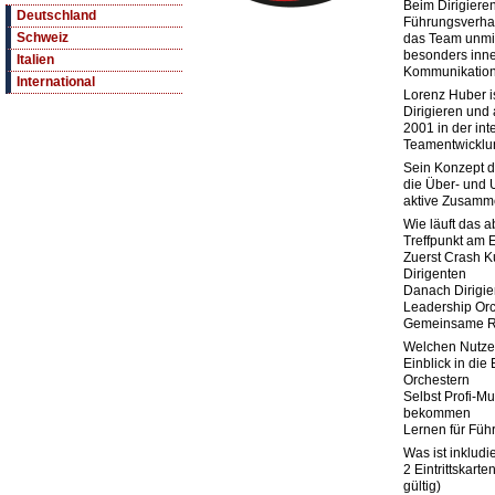
Beim Dirigiere
Deutschland
Führungsverhal
Schweiz
das Team unmit
besonders inn
Italien
Kommunikation 
International
Lorenz Huber i
Dirigieren und 
2001 in der int
Teamentwicklu
Sein Konzept d
die Über- und 
aktive Zusamm
Wie läuft das a
Treffpunkt am 
Zuerst Crash Ku
Dirigenten
Danach Dirigie
Leadership Orc
Gemeinsame R
Welchen Nutze
Einblick in die
Orchestern
Selbst Profi-M
bekommen
Lernen für Füh
Was ist inkludi
2 Eintrittskart
gültig)