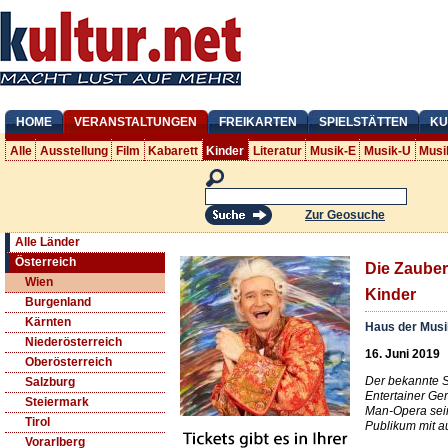
HOME
VERANSTALTUNGEN
FREIKARTEN
SPIELSTÄTTEN
KU
Alle
Ausstellung
Film
Kabarett
Kinder
Literatur
Musik-E
Musik-U
Musi
Zur Geosuche
Alle Länder
Österreich
Die Zauberf
Wien
Kinder
Burgenland
Kärnten
Haus der Mus
Niederösterreich
16. Juni 2019
Oberösterreich
Der bekannte S
Salzburg
Entertainer Ge
Steiermark
Man-Opera sein
Tirol
Publikum mit au
Vorarlberg