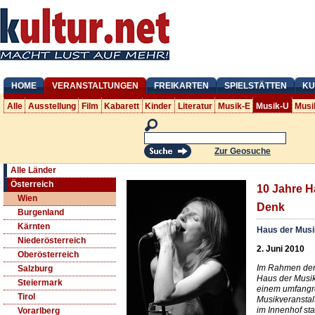
HOME
VERANSTALTUNGEN
FREIKARTEN
SPIELSTÄTTEN
KU
Alle
Ausstellung
Film
Kabarett
Kinder
Literatur
Musik-E
Musik-U
Musi
Zur Geosuche
Alle Länder
Österreich
10 Jahre Ha
Wien
Denk
Burgenland
Kärnten
Haus der Mus
Niederösterreich
2. Juni 2010
Oberösterreich
Im Rahmen der 
Salzburg
Haus der Musik
Steiermark
einem umfangr
Tirol
Musikveranstal
im Innenhof stat
Vorarlberg