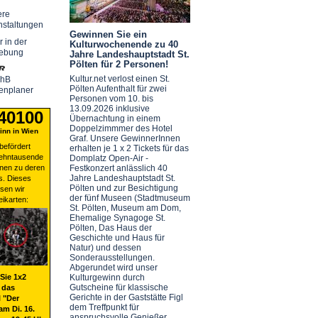
ere
nstaltungen
Gewinnen Sie ein
r in der
Kulturwochenende zu 40
ebung
Jahre Landeshauptstadt St.
Pölten für 2 Personen!
Kultur.net verlost einen St.
chB
Pölten Aufenthalt für zwei
enplaner
Personen vom 10. bis
13.09.2026 inklusive
 40100
Übernachtung in einem
Doppelzimmmer des Hotel
nn in Wien
Graf. Unsere GewinnerInnen
befördert
erhalten je 1 x 2 Tickets für das
zehntausende
Domplatz Open-Air -
nen zu deren
Festkonzert anlässlich 40
Jahre Landeshauptstadt St.
s. Dieses
Pölten und zur Besichtigung
sen wir
der fünf Museen (Stadtmuseum
eikarten:
St. Pölten, Museum am Dom,
Ehemalige Synagoge St.
Pölten, Das Haus der
Geschichte und Haus für
Natur) und dessen
Sonderausstellungen.
Abgerundet wird unser
Sie 1x2
Kulturgewinn durch
Gutscheine für klassische
 das
Gerichte in der Gaststätte Figl
 "Der
dem Treffpunkt für
am Di. 16.
anspruchsvolle Genießer.