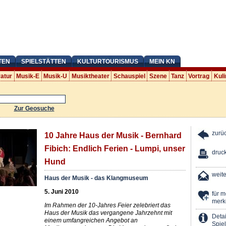
TEN
SPIELSTÄTTEN
KULTURTOURISMUS
MEIN KN
ratur
Musik-E
Musik-U
Musiktheater
Schauspiel
Szene
Tanz
Vortrag
Kuli
Zur Geosuche
zurü
10 Jahre Haus der Musik - Bernhard
Fibich: Endlich Ferien - Lumpi, unser
druc
Hund
weit
Haus der Musik - das Klangmuseum
5. Juni 2010
für 
merk
Im Rahmen der 10-Jahres Feier zelebriert das
Haus der Musik das vergangene Jahrzehnt mit
Detai
einem umfangreichen Angebot an
Spiel