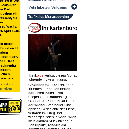
um 19:45 Uhr
 Scala. Der
Mehr Infos zur Verlosung
er Karl
st schon ein
Trafikplus Monatsgewinn
täuscht, als
em
g aufwacht:
20. April 1938,
der
ier begeht
Binerl nicht
ndern
eburtstag“,
Sohn Hans
t schneidig
niform,
u einem
Trafik
plus
verlost dieses Monat
 ausrückt!
folgende Tickets mit uns:
os und zur
Gewinnen Sie 1x2 Freikarten
anmelden
für eines der besten neuen
narrativen Ballett "Two
Carpets" am Donnerstag, 8.
Oktober 2026 um 19:30 Uhr in
der Wiener Stadthalle! Eine
epische Geschichte der Liebe,
verloren im Krieg und
wiedergefunden in Wien. Wien
ist in diesem Stück nicht nur
Schauplatz, sondern die