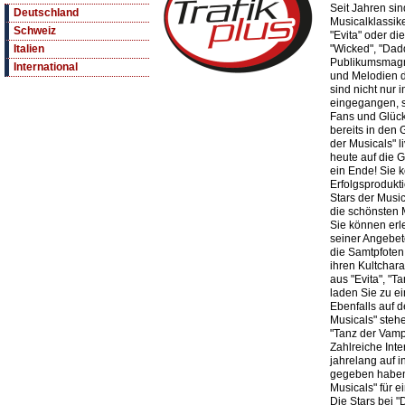
Seit Jahren sin
Deutschland
Musicalklassike
Schweiz
"Evita" oder di
"Wicked", "Dad
Italien
Publikumsmagne
International
und Melodien d
sind nicht nur 
eingegangen, s
Fans und Glück
bereits in den
der Musicals" l
heute auf die 
ein Ende! Sie 
Erfolgsprodukt
Stars der Music
die schönsten 
Sie können erl
seiner Angebet
die Samtpfoten
ihren Kultchara
aus "Evita", "T
laden Sie zu e
Ebenfalls auf 
Musicals" steh
"Tanz der Vamp
Zahlreiche Inte
jahrelang auf 
gegeben haben,
Musicals" für 
Die Stars bei 