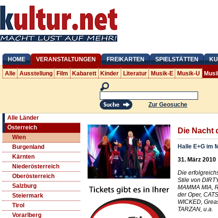
HOME
VERANSTALTUNGEN
FREIKARTEN
SPIELSTÄTTEN
KU
Alle
Ausstellung
Film
Kabarett
Kinder
Literatur
Musik-E
Musik-U
Musi
Zur Geosuche
Alle Länder
Österreich
Die Nacht 
Wien
Halle E+G im
Burgenland
Kärnten
31. März 2010
Niederösterreich
Die erfolgreich
Oberösterreich
Stile von DIR
Salzburg
MAMMA MIA, Ro
der Oper, CATS
Steiermark
WICKED, Greas
Tirol
TARZAN, u.a.
Vorarlberg