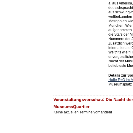
a. aus Amerika
deutschsprach
aus schwungvol
weltbekannten
Metropolen wie
München, Wien 
aufgenommen. S
die Stars der 
Nummern der J
Zusätzlich wer
internationale 
Welthits wie "T
unvergessliche
Nacht der Music
beliebteste Mus
Details zur Spi
Halle E+G im 
Museumsplatz 
Veranstaltungsvorschau: Die Nacht der
MuseumsQuartier
Keine aktuellen Termine vorhanden!