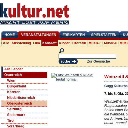
HOME
VERANSTALTUNGEN
FREIKARTEN
SPIELSTÄTTEN
KU
Alle
Ausstellung
Film
Kabarett
Kinder
Literatur
Musik-E
Musik-U
Musi
Zur Geosuche
Alle Länder
Österreich
Weinzettl 
Wien
Gugg Kulturha
Burgenland
Kärnten
7. bis 8. Okt. 
Niederösterreich
Weinzettl & Ru
Oberösterreich
Fragenkatalog 
Salzburg
Seiten einer Be
die Wahrheit. 
Steiermark
der Antwort. Und
Tirol
brutal...normal.
Vorarlberg