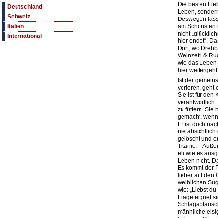
Die besten Lie
Deutschland
Leben, sondern
Schweiz
Deswegen lässt
am Schönsten is
Italien
nicht „glücklic
International
hier endet“. Da
Dort, wo Dreh
Weinzettl & Rud
wie das Leben 
hier weitergeht.
Ist der gemei
verloren, geht 
Sie ist für den 
verantwortlich.
zu füttern. Sie
gemacht, wenn 
Er ist doch nac
nie absichtlic
gelöscht und er
Titanic. – Auß
eh wie es ausge
Leben nicht. Das
Es kommt der P
lieber auf den
weiblichen Sug
wie: „Liebst du
Frage eignet si
Schlagabtausc
männliche eisig