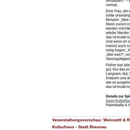
behauptet?“ – 
normal .
Eine Frau, die 
sollte unbeding
Beispiel: „Was
Mann zurück in
werden möchte, 
wieder Meister 
das ist brutal n
Und wenn eh sc
man(n) auch na
ruhig fragen: „W
„War was?“, so
Gleichgültigkeit
Früher war alle
gut. Nur das ec
Langsam, fad, 
Kratzern und da
wie es ausgehe
das ist brutal n
Details zur Spi
Gugg Kulturhau
Palmstraße 4,
Veranstaltungsvorschau: Weinzettl & R
Kulturhaus - Stadt Braunau