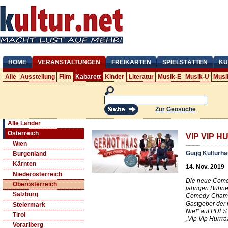
HOME
VERANSTALTUNGEN
FREIKARTEN
SPIELSTÄTTEN
KU
Alle
Ausstellung
Film
Kabarett
Kinder
Literatur
Musik-E
Musik-U
Musi
Zur Geosuche
Alle Länder
Österreich
VIP VIP HU
Wien
Gugg Kulturha
Burgenland
Kärnten
14. Nov. 2019
Niederösterreich
Die neue Come
Oberösterreich
jährigen Bühne
Salzburg
Comedy-Chamäl
Gastgeber der
Steiermark
Nie!“ auf PULS
Tirol
„Vip Vip Hurrraa
Vorarlberg