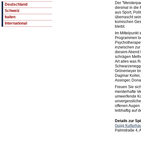
Der "Meisterpar
Deutschland
diesmal in die
Schweiz
aus Sport, Pol
überrascht sei
Italien
komischen Gesc
International
bleibt.
Im Mittelpunkt 
Programmen be
Psychotherapeu
inzwischen zur 
diesem Abend be
schrägen Meth
Art alles was 
Schwarzenegge
Grönemeyer bis
Dagmar Koller,
Assinger, Dona
Freuen Sie si
meisterhafte V
umwerfende Kom
unvergessliche
offenen Augen -
leibhaftig auf 
Details zur Spi
Gugg Kulturhau
Palmstraße 4,