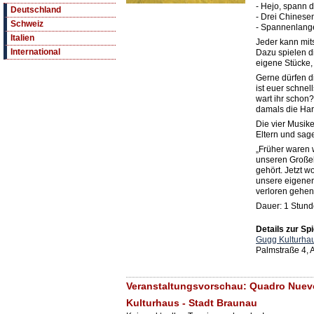
- Hejo, spann
Deutschland
- Drei Chinese
Schweiz
- Spannenlange
Italien
Jeder kann mit
International
Dazu spielen d
eigene Stücke,
Gerne dürfen d
ist euer schnel
wart ihr schon?
damals die Har
Die vier Musik
Eltern und sag
„Früher waren 
unseren Großel
gehört. Jetzt w
unsere eigenen
verloren gehen
Dauer: 1 Stun
Details zur Spi
Gugg Kulturhau
Palmstraße 4,
Veranstaltungsvorschau: Quadro Nuevo
Kulturhaus - Stadt Braunau