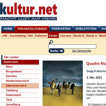
HOME
VERANSTALTUNGEN
FREIKARTEN
SPIELSTÄTTEN
KU
Alle
Ausstellung
Film
Kabarett
Kinder
Literatur
Musik-E
Musik-U
Musi
Zur Geosuche
Alle Länder
Österreich
Quadro Nu
Wien
Gugg Kulturha
Burgenland
Kärnten
3. Okt. 2021
Niederösterreich
Quadro Nuevo sp
Oberösterreich
Herz und Hand 
Salzburg
Die vier Musike
tragen traditio
Steiermark
vor.
Tirol
- Es klappert 
Vorarlberg