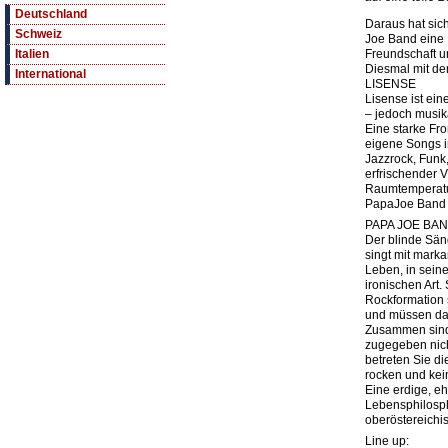
Deutschland
Daraus hat sic
Schweiz
Joe Band eine P
Freundschaft u
Italien
Diesmal mit de
International
LISENSE
Lisense ist ei
– jedoch musika
Eine starke Fro
eigene Songs 
Jazzrock, Funk
erfrischender V
Raumtemperatur
PapaJoe Band e
PAPA JOE BA
Der blinde Sän
singt mit mark
Leben, in seiner
ironischen Art.
Rockformation 
und müssen dab
Zusammen sind 
zugegeben nic
betreten Sie di
rocken und kein
Eine erdige, eh
Lebensphilosph
oberöstereichi
Line up: