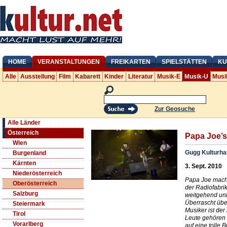
HOME
VERANSTALTUNGEN
FREIKARTEN
SPIELSTÄTTEN
KU
Alle
Ausstellung
Film
Kabarett
Kinder
Literatur
Musik-E
Musik-U
Musi
Zur Geosuche
Alle Länder
Österreich
Papa Joe’s
Wien
Gugg Kulturha
Burgenland
Kärnten
3. Sept. 2010
Niederösterreich
Papa Joe macht
Oberösterreich
der Radiofabrik
Salzburg
weitgehend un
Überrascht über
Steiermark
Musiker ist der
Tirol
Leute gehören 
Vorarlberg
auf eine tolle 