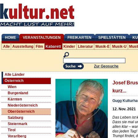
HOME
VERANSTALTUNGEN
FREIKARTEN
SPIELSTÄTTEN
KU
Alle
Ausstellung
Film
Kabarett
Kinder
Literatur
Musik-E
Musik-U
Musi
Zur Geosuche
Alle Länder
Österreich
Josef Brus
Wien
kurz...
Burgenland
Kärnten
Gugg Kulturha
Niederösterreich
12. Nov. 2021
Oberösterreich
Das Leben ist k
Salzburg
Dass sie mal u
Steiermark
allen klar – w
Tirol
das jeden Tag! 
Trumpl findet, 
Vorarlberg