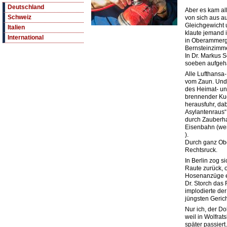
Deutschland
Aber es kam all
Schweiz
von sich aus au
Gleichgewicht u
Italien
klaute jemand 
International
in Oberammerga
Bernsteinzimme
In Dr. Markus S
soeben aufgeh
Alle Lufthansa-
vom Zaun. Und 
des Heimat- un
brennender Ku
herausfuhr, da
Asylantenraus“ 
durch Zauberha
Eisenbahn (wer 
).
Durch ganz Obe
Rechtsruck.
In Berlin zog s
Raute zurück, 
Hosenanzüge e
Dr. Storch das 
implodierte de
jüngsten Gerich
Nur ich, der Do
weil in Wolfrat
später passiert.