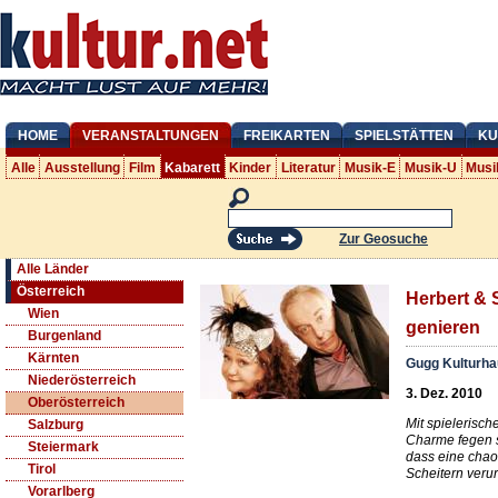
HOME
VERANSTALTUNGEN
FREIKARTEN
SPIELSTÄTTEN
KU
Alle
Ausstellung
Film
Kabarett
Kinder
Literatur
Musik-E
Musik-U
Musi
Zur Geosuche
Alle Länder
Österreich
Herbert & S
Wien
genieren
Burgenland
Kärnten
Gugg Kulturha
Niederösterreich
3. Dez. 2010
Oberösterreich
Mit spielerisch
Salzburg
Charme fegen s
Steiermark
dass eine chao
Tirol
Scheitern verur
Vorarlberg