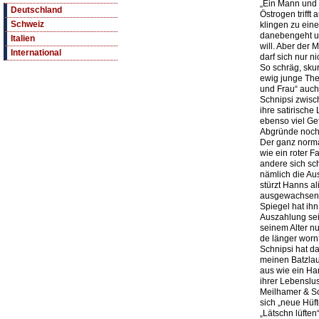
„Ein Mann und 
Deutschland
Östrogen trifft
Schweiz
klingen zu eine
danebengeht un
Italien
will. Aber der
International
darf sich nur ni
So schräg, skur
ewig junge The
und Frau“ auch
Schnipsi zwis
ihre satirisch
ebenso viel Ge
Abgründe noch s
Der ganz norma
wie ein roter 
andere sich sc
nämlich die Au
stürzt Hanns al
ausgewachsene M
Spiegel hat ihn 
Auszahlung sei
seinem Alter n
de länger worn
Schnipsi hat da
meinen Batzla
aus wie ein Ha
ihrer Lebenslus
Meilhamer & Sc
sich „neue Hüft
„Lätschn lüften