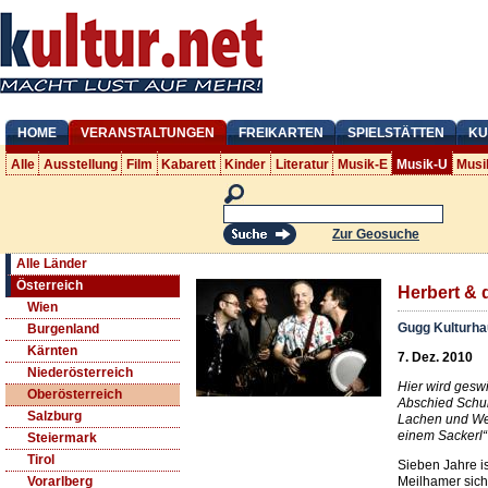
HOME
VERANSTALTUNGEN
FREIKARTEN
SPIELSTÄTTEN
KU
Alle
Ausstellung
Film
Kabarett
Kinder
Literatur
Musik-E
Musik-U
Musi
Zur Geosuche
Alle Länder
Österreich
Herbert & 
Wien
Gugg Kulturha
Burgenland
Kärnten
7. Dez. 2010
Niederösterreich
Hier wird gesw
Oberösterreich
Abschied Schub
Salzburg
Lachen und Wei
einem Sackerl“
Steiermark
Tirol
Sieben Jahre i
Meilhamer sich
Vorarlberg