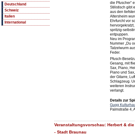
die Pfuscher“ e
Deutschland
Stilistisch gib
Schweiz
aus den tiefste
Altersheim wur
Italien
Ehrfurcht vor 
International
hervorgekratzt,
spritzig-selbs
entpuppen.
Neu im Program
Nummer „Du ode
Tatzelwurm aus
Feder.
Pfusch-Besetz
Gesang, mit fl
Sax, Piano, Hei
Piano und Sax, 
der Gitarre, Luf
Schlagzeug. Un
weiteren Instr
verlangt.
Details zur Spi
Gugg Kulturhau
Palmstraße 4,
Veranstaltungsvorschau: Herbert & die
- Stadt Braunau