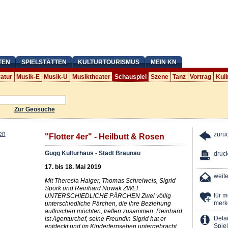
TEN
SPIELSTÄTTEN
KULTURTOURISMUS
MEIN KN
ratur
Musik-E
Musik-U
Musiktheater
Schauspiel
Szene
Tanz
Vortrag
Kuli
Zur Geosuche
zurü
"Flotter 4er" - Heilbutt & Rosen
Gugg Kulturhaus - Stadt Braunau
druc
17. bis 18. Mai 2019
weit
Mit Theresia Haiger, Thomas Schreiweis, Sigrid
Spörk und Reinhard Nowak ZWEI
für 
UNTERSCHIEDLICHE PÄRCHEN Zwei völlig
merk
unterschiedliche Pärchen, die ihre Beziehung
auffrischen möchten, treffen zusammen. Reinhard
Detai
ist Agenturchef, seine Freundin Sigrid hat er
Spiel
entdeckt und im Kinderfernsehen untergebracht,