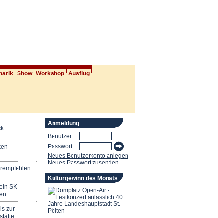
narik
Show
Workshop
Ausflug
Anmeldung
ck
Benutzer:
Passwort:
ken
Neues Benutzerkonto anlegen
Neues Passwort zusenden
erempfehlen
Kulturgewinn des Monats
mein SK
en
ls zur
stätte