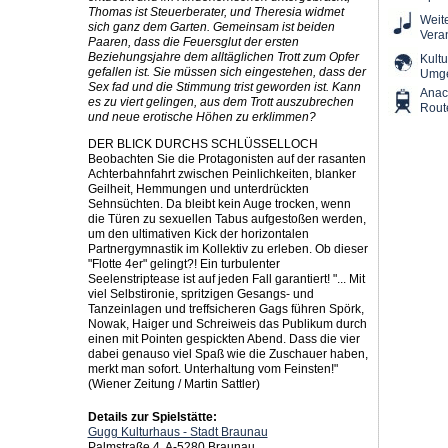
Thomas ist Steuerberater, und Theresia widmet
Weit
sich ganz dem Garten. Gemeinsam ist beiden
Vera
Paaren, dass die Feuersglut der ersten
Beziehungsjahre dem alltäglichen Trott zum Opfer
Kultu
gefallen ist. Sie müssen sich eingestehen, dass der
Umg
Sex fad und die Stimmung trist geworden ist. Kann
Ana
es zu viert gelingen, aus dem Trott auszubrechen
Rout
und neue erotische Höhen zu erklimmen?
DER BLICK DURCHS SCHLÜSSELLOCH
Beobachten Sie die Protagonisten auf der rasanten
Achterbahnfahrt zwischen Peinlichkeiten, blanker
Geilheit, Hemmungen und unterdrückten
Sehnsüchten. Da bleibt kein Auge trocken, wenn
die Türen zu sexuellen Tabus aufgestoßen werden,
um den ultimativen Kick der horizontalen
Partnergymnastik im Kollektiv zu erleben. Ob dieser
"Flotte 4er" gelingt?! Ein turbulenter
Seelenstriptease ist auf jeden Fall garantiert! "... Mit
viel Selbstironie, spritzigen Gesangs- und
Tanzeinlagen und treffsicheren Gags führen Spörk,
Nowak, Haiger und Schreiweis das Publikum durch
einen mit Pointen gespickten Abend. Dass die vier
dabei genauso viel Spaß wie die Zuschauer haben,
merkt man sofort. Unterhaltung vom Feinsten!"
(Wiener Zeitung / Martin Sattler)
Details zur Spielstätte:
Gugg Kulturhaus - Stadt Braunau
Palmstraße 4, A-5280 Braunau