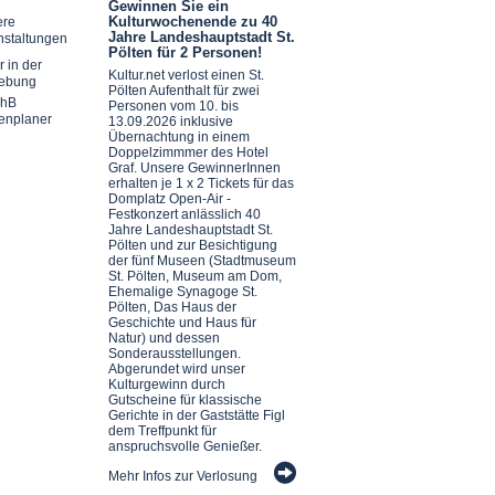
Gewinnen Sie ein
Kulturwochenende zu 40
ere
Jahre Landeshauptstadt St.
nstaltungen
Pölten für 2 Personen!
r in der
Kultur.net verlost einen St.
ebung
Pölten Aufenthalt für zwei
chB
Personen vom 10. bis
enplaner
13.09.2026 inklusive
Übernachtung in einem
Doppelzimmmer des Hotel
Graf. Unsere GewinnerInnen
erhalten je 1 x 2 Tickets für das
Domplatz Open-Air -
Festkonzert anlässlich 40
Jahre Landeshauptstadt St.
Pölten und zur Besichtigung
der fünf Museen (Stadtmuseum
St. Pölten, Museum am Dom,
Ehemalige Synagoge St.
Pölten, Das Haus der
Geschichte und Haus für
Natur) und dessen
Sonderausstellungen.
Abgerundet wird unser
Kulturgewinn durch
Gutscheine für klassische
Gerichte in der Gaststätte Figl
dem Treffpunkt für
anspruchsvolle Genießer.
Mehr Infos zur Verlosung