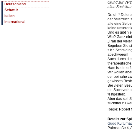
Grund zur Verz
Deutschland
allen Suchtkra
Schweiz
Dr. s.h.* Dolor
Italien
der österreichi
International
alle eine Selbs
keine unserer 
Und es gibt ni
Wie? Ganz einf
„Frau der viele
Begeben Sie si
s.h.* Schmidin
abschwören!
Auch durch die
therapeutische
Ham ist ein erf
Wir wollen aber
der beinahe z
gewisses Restr
Bei vielen Bes
ein Suchtverha
festgestellt.
Aber das soll S
suchtfrei zu we
Regie: Robert
Details zur Spi
Gugg Kulturhau
Palmstraße 4,