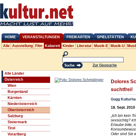
HOME
VERANSTALTUNGEN
FREIKARTEN
SPIELSTÄTTEN
KU
Alle
Ausstellung
Film
Kabarett
Kinder
Literatur
Musik-E
Musik-U
Musi
Zur Geosuche
Alle Länder
Österreich
Dolores Sc
Wien
suchtfrei!
Burgenland
Kärnten
Gugg Kulturha
Niederösterreich
18. Sept. 2010
Oberösterreich
„Ich bin kein T
Salzburg
sexsüchtig? Ich
Steiermark
Erlaube bitte, i
Tirol
Konsumbewusst
Oder sind Sie 
Vorarlberg