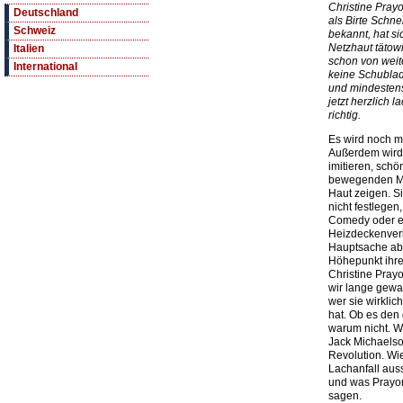
Christine Pra
Deutschland
als Birte Schn
Schweiz
bekannt, hat s
Netzhaut tätow
Italien
schon von weit
International
keine Schublad
und mindestens
jetzt herzlich 
richtig.
Es wird noch m
Außerdem wird 
imitieren, sch
bewegenden Mo
Haut zeigen. S
nicht festlegen
Comedy oder e
Heizdeckenverk
Hauptsache ab
Höhepunkt ihre
Christine Pray
wir lange gewar
wer sie wirklic
hat. Ob es den
warum nicht. W
Jack Michaels
Revolution. W
Lachanfall auss
und was Prayon
sagen.