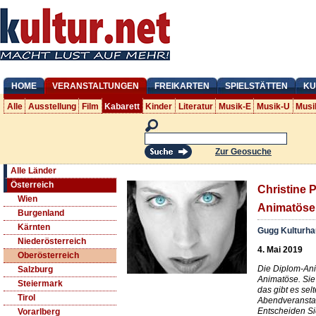
HOME
VERANSTALTUNGEN
FREIKARTEN
SPIELSTÄTTEN
KU
Alle
Ausstellung
Film
Kabarett
Kinder
Literatur
Musik-E
Musik-U
Musi
Zur Geosuche
Alle Länder
Österreich
Christine 
Wien
Animatöse
Burgenland
Kärnten
Gugg Kulturha
Niederösterreich
4. Mai 2019
Oberösterreich
Die Diplom-Ani
Salzburg
Animatöse. Sie
Steiermark
das gibt es sel
Tirol
Abendveransta
Entscheiden Sie
Vorarlberg